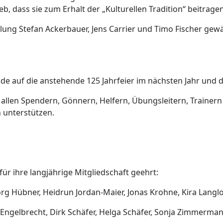
, dass sie zum Erhalt der „Kulturellen Tradition“ beitrage
g Stefan Ackerbauer, Jens Carrier und Timo Fischer gewähl
nde auf die anstehende 125 Jahrfeier im nächsten Jahr und 
 allen Spendern, Gönnern, Helfern, Übungsleitern, Trainern
n unterstützen.
r ihre langjährige Mitgliedschaft geehrt:
örg Hübner, Heidrun Jordan-Maier, Jonas Krohne, Kira Langlot
 Engelbrecht, Dirk Schäfer, Helga Schäfer, Sonja Zimmerma