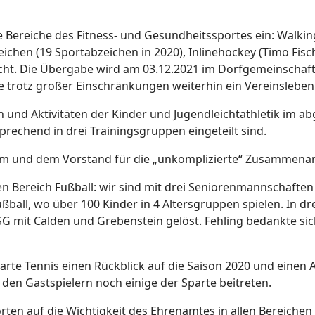
ie Bereiche des Fitness- und Gesundheitssportes ein: Walki
chen (19 Sportabzeichen in 2020), Inlinehockey (Timo Fisc
cht. Die Übergabe wird am 03.12.2021 im Dorfgemeinschaft
ie trotz großer Einschränkungen weiterhin ein Vereinslebe
nd Aktivitäten der Kinder und Jugendleichtathletik im abg
sprechend in drei Trainingsgruppen eingeteilt sind.
am und dem Vorstand für die „unkomplizierte“ Zusammenar
en Bereich Fußball: wir sind mit drei Seniorenmannschaften 
ball, wo über 100 Kinder in 4 Altersgruppen spielen. In dr
SG mit Calden und Grebenstein gelöst. Fehling bedankte sic
arte Tennis einen Rückblick auf die Saison 2020 und einen A
n den Gastspielern noch einige der Sparte beitreten.
ten auf die Wichtigkeit des Ehrenamtes in allen Bereichen